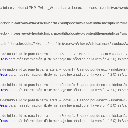
n a future version of PHP; Twitter_Widget has a deprecated constructor in
/var/www/v
rectory in
/var/www/vhosts/clinicarm.es/httpdocs/wp-content/themes/plixus/func
rectory in
/var/www/vhosts/clinicarm.es/httpdocs/wp-content/themes/plixus/func
path='.:/opt/plesk/php/7.4/share/pear') in
/var/www/vhosts/clinicarm.es/httpdocs/w
a definido el id
id
para la barra lateral «Sidebar». Usando por defecto «sidebar-1
Press
para más información. (Este mensaje fue añadido en la versión 4.2.0). in
/va
a definido el id
id
para la barra lateral «Footer1». Usando por defecto «sidebar-2
Press
para más información. (Este mensaje fue añadido en la versión 4.2.0). in
/va
a definido el id
id
para la barra lateral «Footer2». Usando por defecto «sidebar-3
Press
para más información. (Este mensaje fue añadido en la versión 4.2.0). in
/va
a definido el id
id
para la barra lateral «Footer3». Usando por defecto «sidebar-4
Press
para más información. (Este mensaje fue añadido en la versión 4.2.0). in
/va
a definido el id
id
para la barra lateral «Footer4». Usando por defecto «sidebar-5
Press
para más información. (Este mensaje fue añadido en la versión 4.2.0). in
/va