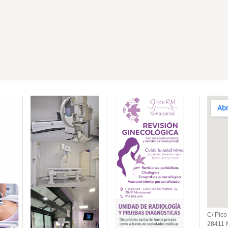
C/ Pico 
28411 M