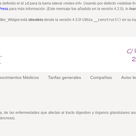
a definido el id
id
para la barra lateral «index-inf». Usando por defecto «sidebar-
Press
para más información. (Este mensaje fue añadido en la versión 4.2.0). in
/va
itter_Widget está
obsoleto
desde la versión 4.3.0! Utiliza
__construct()
en su lu
ocimientos Médicos
Tarifas generales
Compañias
Aviso l
a, de las enfermedades que afectan al tracto digestivo y órganos glandulares as
páncreas).