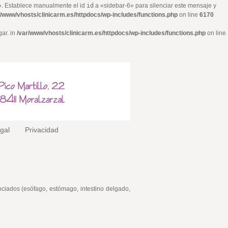
6». Establece manualmente el id
id
a «sidebar-6» para silenciar este mensaje y
r/www/vhosts/clinicarm.es/httpdocs/wp-includes/functions.php
on line
6170
gar. in
/var/www/vhosts/clinicarm.es/httpdocs/wp-includes/functions.php
on line
egal
Privacidad
ociados (esófago, estómago, intestino delgado,