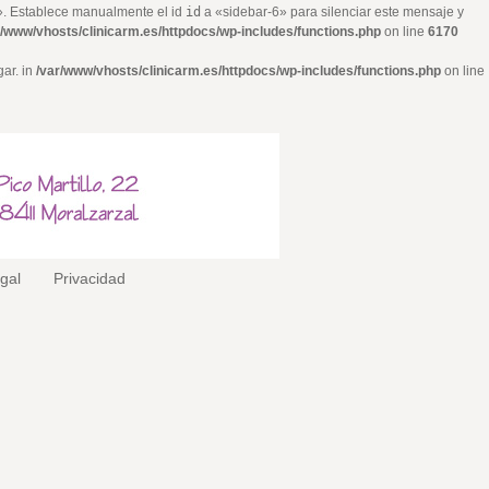
6». Establece manualmente el id
id
a «sidebar-6» para silenciar este mensaje y
r/www/vhosts/clinicarm.es/httpdocs/wp-includes/functions.php
on line
6170
gar. in
/var/www/vhosts/clinicarm.es/httpdocs/wp-includes/functions.php
on line
egal
Privacidad