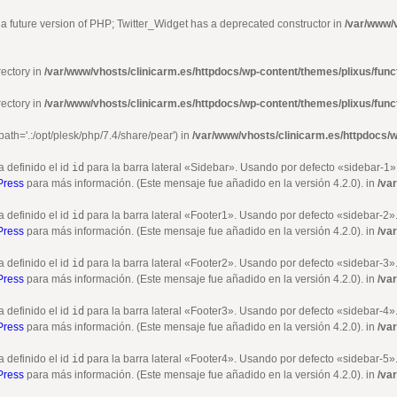
n a future version of PHP; Twitter_Widget has a deprecated constructor in
/var/www/v
rectory in
/var/www/vhosts/clinicarm.es/httpdocs/wp-content/themes/plixus/func
rectory in
/var/www/vhosts/clinicarm.es/httpdocs/wp-content/themes/plixus/func
path='.:/opt/plesk/php/7.4/share/pear') in
/var/www/vhosts/clinicarm.es/httpdocs/w
a definido el id
id
para la barra lateral «Sidebar». Usando por defecto «sidebar-1
Press
para más información. (Este mensaje fue añadido en la versión 4.2.0). in
/va
a definido el id
id
para la barra lateral «Footer1». Usando por defecto «sidebar-2
Press
para más información. (Este mensaje fue añadido en la versión 4.2.0). in
/va
a definido el id
id
para la barra lateral «Footer2». Usando por defecto «sidebar-3
Press
para más información. (Este mensaje fue añadido en la versión 4.2.0). in
/va
a definido el id
id
para la barra lateral «Footer3». Usando por defecto «sidebar-4
Press
para más información. (Este mensaje fue añadido en la versión 4.2.0). in
/va
a definido el id
id
para la barra lateral «Footer4». Usando por defecto «sidebar-5
Press
para más información. (Este mensaje fue añadido en la versión 4.2.0). in
/va