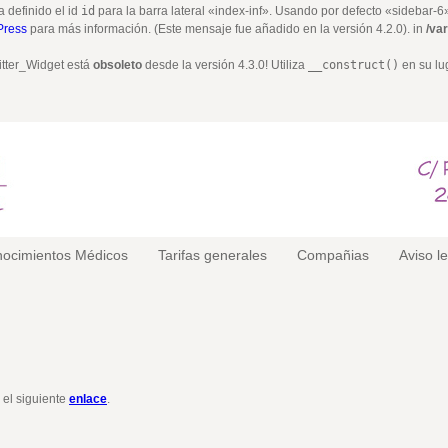
a definido el id
id
para la barra lateral «index-inf». Usando por defecto «sidebar-
Press
para más información. (Este mensaje fue añadido en la versión 4.2.0). in
/va
itter_Widget está
obsoleto
desde la versión 4.3.0! Utiliza
__construct()
en su lu
ocimientos Médicos
Tarifas generales
Compañias
Aviso l
 el siguiente
enlace
.