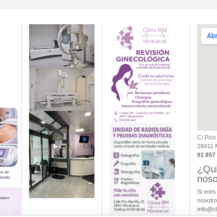
C/ Pico 
28411 M
91 857
¿Qui
noso
Si eres
nosotro
info@cl