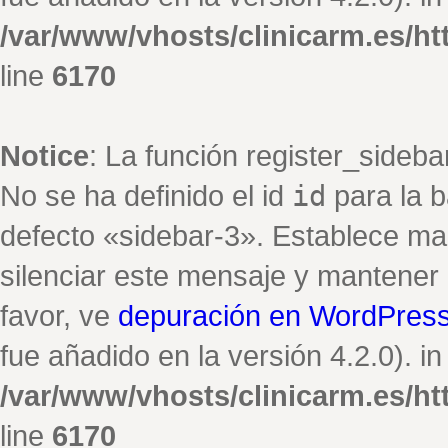
/var/www/vhosts/clinicarm.es/h
line
6170
Notice
: La función register_sideb
No se ha definido el id
id
para la b
defecto «sidebar-3». Establece ma
silenciar este mensaje y mantener e
favor, ve
depuración en WordPres
fue añadido en la versión 4.2.0). in
/var/www/vhosts/clinicarm.es/h
line
6170