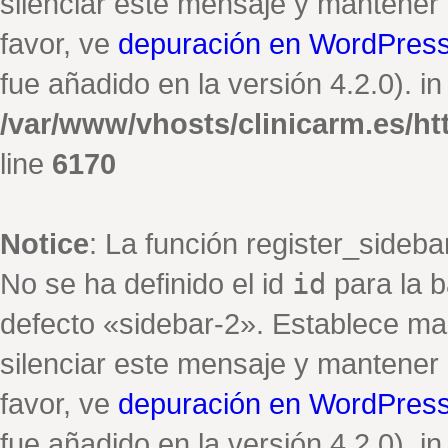
silenciar este mensaje y mantener e
favor, ve
depuración en WordPres
fue añadido en la versión 4.2.0). in
/var/www/vhosts/clinicarm.es/h
line
6170
Notice
: La función register_sideb
No se ha definido el id
id
para la b
defecto «sidebar-2». Establece ma
silenciar este mensaje y mantener e
favor, ve
depuración en WordPres
fue añadido en la versión 4.2.0). in