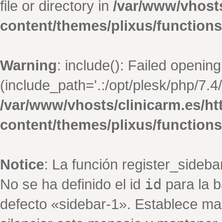
file or directory in
/var/www/vhosts
content/themes/plixus/function
Warning
: include(): Failed opening
(include_path='.:/opt/plesk/php/7.4/
/var/www/vhosts/clinicarm.es/h
content/themes/plixus/function
Notice
: La función register_sideb
No se ha definido el id
id
para la b
defecto «sidebar-1». Establece ma