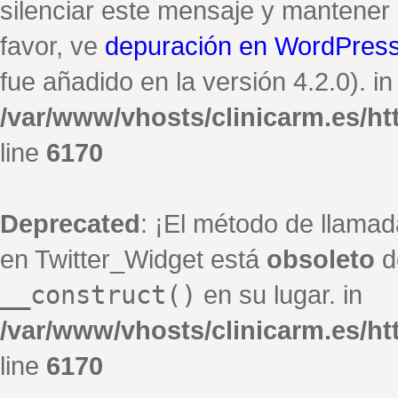
silenciar este mensaje y mantener e
favor, ve
depuración en WordPres
fue añadido en la versión 4.2.0). in
/var/www/vhosts/clinicarm.es/h
line
6170
Deprecated
: ¡El método de llamad
en Twitter_Widget está
obsoleto
de
__construct()
en su lugar. in
/var/www/vhosts/clinicarm.es/h
line
6170