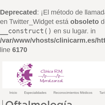
Deprecated
: ¡El método de llamad
en Twitter_Widget está
obsoleto
de
__construct()
en su lugar. in
/var/www/vhosts/clinicarm.es/h
line
6170
Inicio
Especialidades
Reconocimientos Médicos
Tar