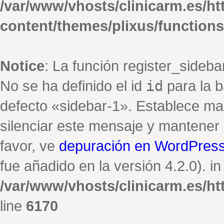
/var/www/vhosts/clinicarm.es/h
content/themes/plixus/function
Notice
: La función register_sideb
No se ha definido el id
id
para la b
defecto «sidebar-1». Establece ma
silenciar este mensaje y mantener e
favor, ve
depuración en WordPres
fue añadido en la versión 4.2.0). in
/var/www/vhosts/clinicarm.es/h
line
6170