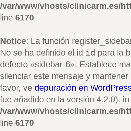
/var/www/vhosts/clinicarm.es/h
line
6170
Notice
: La función register_sideb
No se ha definido el id
id
para la b
defecto «sidebar-6». Establece ma
silenciar este mensaje y mantener e
favor, ve
depuración en WordPres
fue añadido en la versión 4.2.0). in
/var/www/vhosts/clinicarm.es/h
line
6170