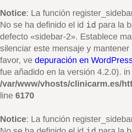
Notice
: La función register_sideb
No se ha definido el id
id
para la b
defecto «sidebar-2». Establece ma
silenciar este mensaje y mantener e
favor, ve
depuración en WordPres
fue añadido en la versión 4.2.0). in
/var/www/vhosts/clinicarm.es/h
line
6170
Notice
: La función register_sideb
No se ha definido el id
id
para la b