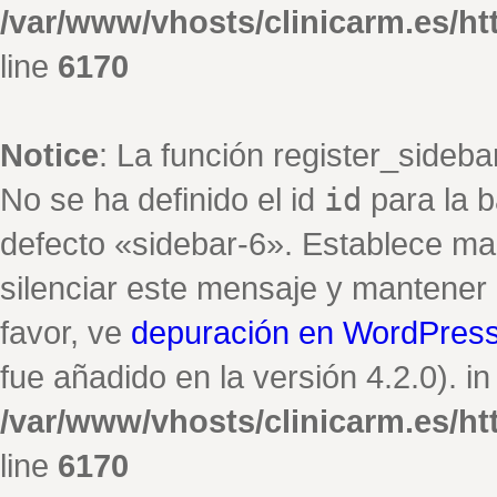
/var/www/vhosts/clinicarm.es/h
line
6170
Notice
: La función register_sideb
No se ha definido el id
id
para la b
defecto «sidebar-6». Establece ma
silenciar este mensaje y mantener e
favor, ve
depuración en WordPres
fue añadido en la versión 4.2.0). in
/var/www/vhosts/clinicarm.es/h
line
6170