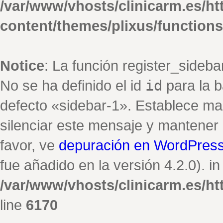
/var/www/vhosts/clinicarm.es/h
content/themes/plixus/function
Notice
: La función register_sideb
No se ha definido el id
id
para la b
defecto «sidebar-1». Establece ma
silenciar este mensaje y mantener e
favor, ve
depuración en WordPres
fue añadido en la versión 4.2.0). in
/var/www/vhosts/clinicarm.es/h
line
6170