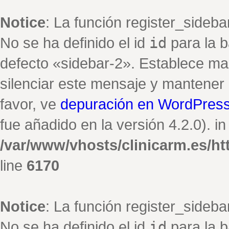
Notice
: La función register_sideb
No se ha definido el id
id
para la b
defecto «sidebar-2». Establece ma
silenciar este mensaje y mantener e
favor, ve
depuración en WordPres
fue añadido en la versión 4.2.0). in
/var/www/vhosts/clinicarm.es/h
line
6170
Notice
: La función register_sideb
No se ha definido el id
id
para la b