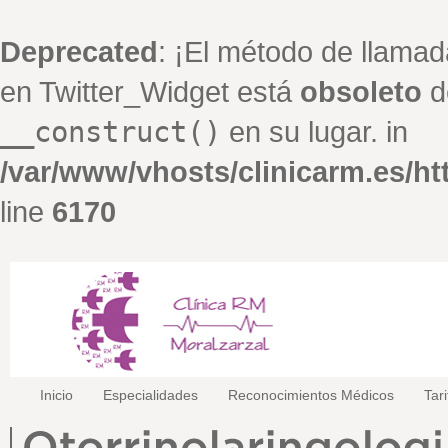
Deprecated
: ¡El método de llamad
en Twitter_Widget está
obsoleto
de
__construct()
en su lugar. in
/var/www/vhosts/clinicarm.es/h
line
6170
Inicio
Especialidades
Reconocimientos Médicos
Tar